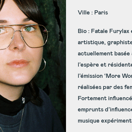
Ville : Paris
Bio :
Fatale Furylax 
artistique, graphist
actuellement basée à
l’espère et résident
l’émission ‘More Wom
réalisées par des fe
Fortement influencée
emprunts d’influence
musique expériment