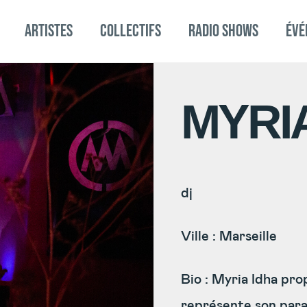
Artistes
Collectifs
RADIO SHOWS
éVé
MYRI
dj
Ville : Marseille
Bio :
Myria Idha prop
représente son parad