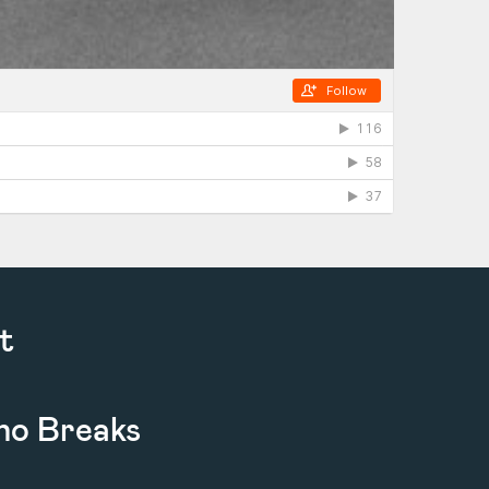
t
no Breaks